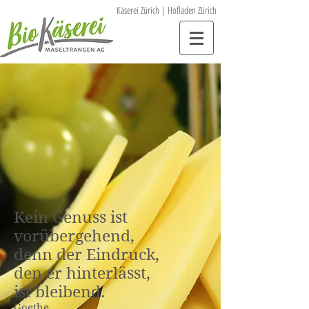
Käserei Zürich | Hofladen Zürich
Kein Genuss ist
vorübergehend,
denn der Eindruck,
den er hinterlässt,
ist bleibend.
Goethe