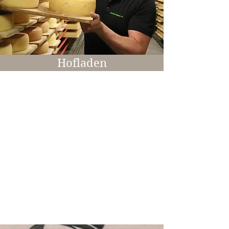
Hofladen
Öffnungszeiten
Mo-Sa 7:00-11:30 Uhr
So geschlossen
In unserem Hofladen erhalten Sie
ausschliesslich Produkte, die von uns in der
Käserei hergestellt werden.