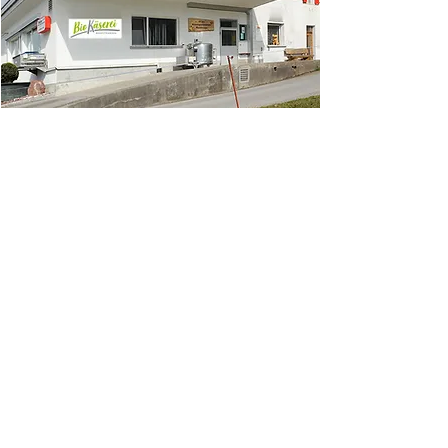
Familiär & Naturnah
Die Qualität unserer Produkte
definieren wir nicht allein durch die
erhaltenen Zertifizierungen und
Auszeichnungen.
Qualität bedeutet für uns vorrangig
eine naturverträgliche Gewinnung der
Rohstoffe, ressourcensparende
Produktion und nachhaltige
Verwertung von Nebenprodukten wie
z.B. Molke und Rahm.