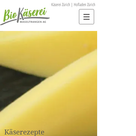
Käserei Zürich | Hofladen Zürich
Käserezepte