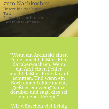
zum Nachkochen
Unsere Biokäse bitten zu
Tisch.
Feine Gerichte für den
Käsegenuss Zuhause.
"Wenn ein Architekt einen
Fehler macht, läßt er Efeu
darüberwachsen. Wenn
ein Arzt einen Fehler
macht, läßt er Erde darauf
schütten. Und wenn ein
Koch einen Fehler macht,
gießt er ein wenig Sauce
darüber und sagt, dies sei
ein neues Rezept."
Wir wünschen viel Erfolg