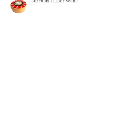
Surchoix Tilsiter Wähe
Rettichsalat Thurgauer Art